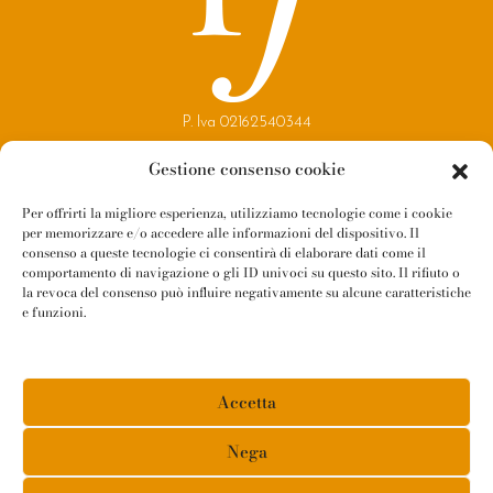
P. Iva 02162540344
Copyright 2021
Gestione consenso cookie
Reggio Parma Festival
Per offrirti la migliore esperienza, utilizziamo tecnologie come i cookie
per memorizzare e/o accedere alle informazioni del dispositivo. Il
Contatti
consenso a queste tecnologie ci consentirà di elaborare dati come il
Newsletter
comportamento di navigazione o gli ID univoci su questo sito. Il rifiuto o
la revoca del consenso può influire negativamente su alcune caratteristiche
Amministrazione Trasparente
e funzioni.
Whistleblowing
Privacy Policy
Accetta
Cookie Policy
Informativa Fornitori
Nega