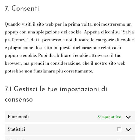
TO
MAPS
SERVICE
7. Consenti
VARIE
Quando visiti il sito web per la prima volta, noi mostreremo un
popup con una spiegazione dei cookie. Appena clicchi su “Salva
preferenze”, dai il permesso a noi di usare le categorie di cookie
e plugin come descritto in questa dichiarazione relativa ai
popup e cookie. Puoi disabilitare i cookie attraverso il tuo
browser, ma prendi in considerazione, che il nostro sito web
potrebbe non funzionare più correttamente.
7.1 Gestisci le tue impostazioni di
consenso
Funzionali
Sempre attivo
Statistici
STATISTI