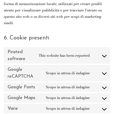
forma di memorizzazione locale, utilizzati per creare profili
utente per visualizzare pubblicità o per tracciare l’utente su
questo sito web o su diversi siti web per scopi di marketing
simili.
6. Cookie presenti
Pirated
This website has been reported
CONSENT
software
TO
SERVICE
Google
PIRATED-
Scopo in attesa di indagine
CONSENT
reCAPTCHA
SOFTWARE
TO
SERVICE
Scopo in attesa di indagine
Google Fonts
CONSENT
GOOGLE-
TO
RECAPTCH
Scopo in attesa di indagine
Google Maps
SERVICE
CONSENT
GOOGLE-
TO
Scopo in attesa di indagine
FONTS
Varie
SERVICE
CONSENT
GOOGLE-