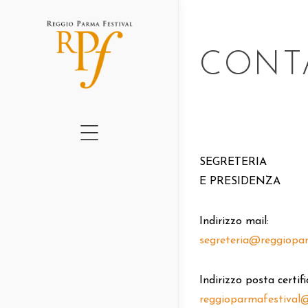
CHI SIAMO
CONT
CARTELLONE 2026
GRADUS II ED.
GRADUS I ED.
QUADERNI RPF
SEGRETERIA
E PRESIDENZA
AMO IL TEATRO
PERCHÉ – NEWSLE
Indirizzo mail:
PROGETTI 2016-202
segreteria@
reggiopar
NEWS
Indirizzo posta certifi
LUOGHI
reggioparmafestival@