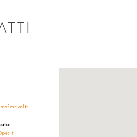
ATTI
TTER
5
mafestival.it
cata:
pec.it