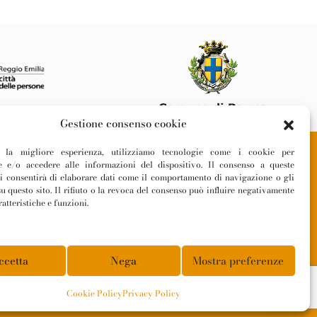
Gestione consenso cookie
ti la migliore esperienza, utilizziamo tecnologie come i cookie per
 e/o accedere alle informazioni del dispositivo. Il consenso a queste
Privacy Policy
ci consentirà di elaborare dati come il comportamento di navigazione o gli
Cookie Policy
u questo sito. Il rifiuto o la revoca del consenso può influire negativamente
atteristiche e funzioni.
Informativa Fornitori
ccetta
Nega
Mostra preferenze
Cookie Policy
Privacy Policy