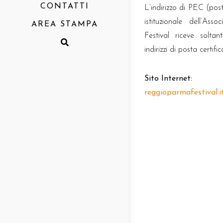
CONTATTI
L’indirizzo di PEC (post
istituzionale dell’As
AREA STAMPA
Festival riceve solta
Comunicati
indirizzi di posta certific
Rassegna
Report
Sito Internet:
reggioparmafestival.i