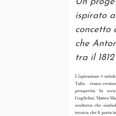
Un proge
ispirato a
concetto 
che Anton
tra il 1812 
L’ispirazione è mitol
Talia – erano creatu
prosperità. In scen
Guglielmi, Matteo Ma
scultorea che simbol
tecnica che li porta 