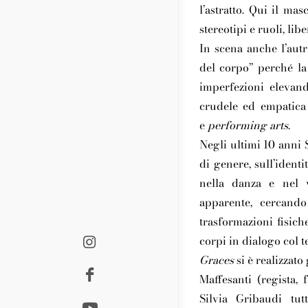
l’astratto. Qui il ma
stereotipi e ruoli, lib
In scena anche l’autr
del corpo” perché la
imperfezioni elevand
crudele ed empatica 
e
performing arts
.
Negli ultimi 10 anni S
di genere, sull’ident
nella danza e nel 
apparente, cercando
trasformazioni fisich
corpi in dialogo col 
Graces
si è realizzato
Maffesanti (regista,
Silvia Gribaudi tut