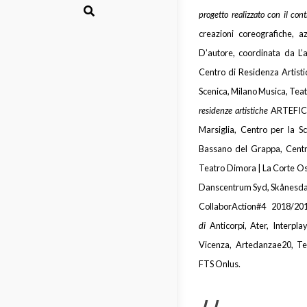
Comunicati
progetto realizzato con il cont
Rassegna
creazioni coreografiche, 
D’autore, coordinata da L’
Report
Centro di Residenza Artisti
Scenica, Milano Musica, Teat
residenze artistiche
ARTEFICI 
Marsiglia, Centro per la 
Bassano del Grappa, Centr
Teatro Dimora | La Corte Os
Danscentrum Syd, Skånesda
CollaborAction#4 2018/2
di
Anticorpi, Ater, Interpl
Vicenza, Artedanzae20, Tea
FTS Onlus.