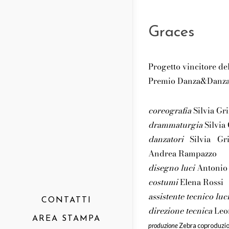
Graces
Progetto vincitore de
Premio Danza&Danza 2
coreografia
Silvia Gr
drammaturgia
Silvia
danzatori
Silvia Gri
Andrea Rampazzo
disegno luci
Antonio
costumi
Elena Rossi
assistente tecnico luc
CONTATTI
direzione tecnica
Leo
AREA STAMPA
produzione
Zebra coproduzio