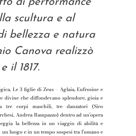
tto di performance
lla scultura e al
di bellezza e natura
io Canova realizzò
e il 1817.
ogica. Le 3 figlie di Zeus – Aglaia, Eufrosine e
re divine che diffondevano splendore, gioia e
a tre corpi maschili, tre danzatori (Siro
rchesi, Andrea Rampazzo) dentro ad un’opera
eggia la bellezza in un viaggio di abilità e
in un luogo e in un tempo sospesi tra l’umano e