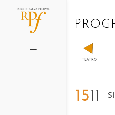
CHI SIAMO
PRO
CARTELLONE 2026
GRADUS II ED.
GRADUS I ED.
QUADERNI RPF
TEATRO
AMO IL TEATRO
PERCHÉ – NEWSLE
PROGETTI 2016-202
15
11
S
NEWS
LUOGHI