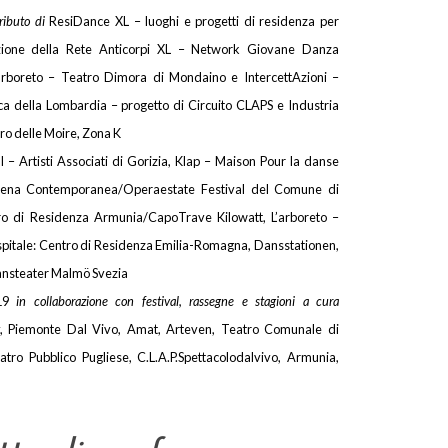
ributo di
ResiDance XL – luoghi e progetti di residenza per
azione della Rete Anticorpi XL – Network Giovane Danza
arboreto – Teatro Dimora di Mondaino e IntercettAzioni –
ca della Lombardia – progetto di Circuito CLAPS e Industria
ro delle Moire, Zona K
– Artisti Associati di Gorizia, Klap – Maison Pour la danse
Scena Contemporanea/Operaestate Festival del Comune di
o di Residenza Armunia/CapoTrave Kilowatt, L’arboreto –
pitale: Centro di Residenza Emilia-Romagna, Dansstationen,
nsteater Malmö Svezia
019
in collaborazione con festival, rassegne e stagioni a cura
ay, Piemonte Dal Vivo, Amat, Arteven, Teatro Comunale di
tro Pubblico Pugliese, C.L.A.P.Spettacolodalvivo, Armunia,