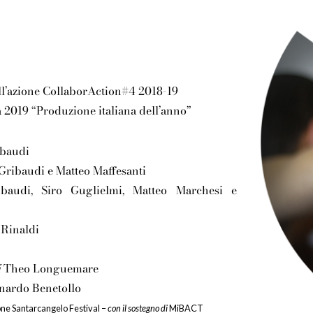
ll’azione CollaborAction#4 2018-19
019 “Produzione italiana dell’anno”
ibaudi
 Gribaudi e Matteo Maffesanti
baudi, Siro Guglielmi, Matteo Marchesi e
 Rinaldi
i
Theo Longuemare
nardo Benetollo
ne Santarcangelo Festival –
con il sostegno di
MiBACT