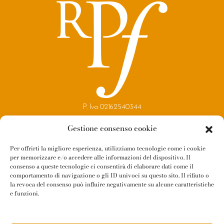
P. Iva 02162540344
Copyright 2021
Gestione consenso cookie
Reggio Parma Festival
Per offrirti la migliore esperienza, utilizziamo tecnologie come i cookie
per memorizzare e/o accedere alle informazioni del dispositivo. Il
Contatti
consenso a queste tecnologie ci consentirà di elaborare dati come il
Newsletter
comportamento di navigazione o gli ID univoci su questo sito. Il rifiuto o
la revoca del consenso può influire negativamente su alcune caratteristiche
Amministrazione Trasparente
e funzioni.
Whistleblowing