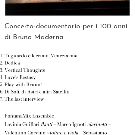
Concerto-documentario per i 100 anni
di Bruno Maderna
Ti guardo e lacrimo, Venezia mia
Dedica
Vertical Thoughts
Love’s Ecstasy
Play with Bruno!
Di Soli, di Astri e altri Satelliti
The last interview
FontanaMix Ensemble
Lavinia Guillari
flauti
– Marco Ignoti
clarinetti
–
Valentino Corvino
violino e viola
– Sebastiano