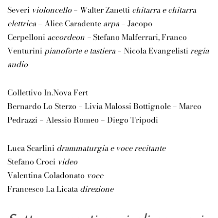
Severi
violoncello
– Walter Zanetti
chitarra e chitarra
elettrica
– Alice Caradente
arpa
– Jacopo
Cerpelloni
accordeon –
Stefano Malferrari, Franco
Venturini
pianoforte e tastiera
– Nicola Evangelisti
regia
audio
Collettivo In.Nova Fert
Bernardo Lo Sterzo – Livia Malossi Bottignole – Marco
Pedrazzi – Alessio Romeo – Diego Tripodi
Luca Scarlini
drammaturgia e voce recitante
Stefano Croci
video
Valentina Coladonato
voce
Francesco La Licata
direzione