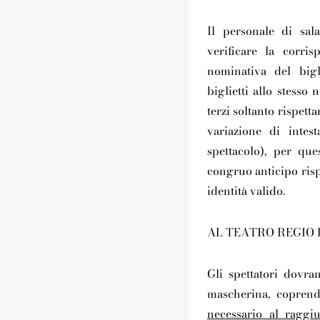
Il personale di sal
verificare la
corris
nominativa del bigl
biglietti allo stesso
terzi soltanto rispett
variazione di intest
spettacolo), per que
congruo anticipo risp
identità valido.
AL TEATRO REGIO
Gli spettatori dovra
mascherina, copren
necessario al raggi