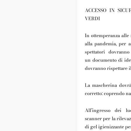
ACCESSO IN SICU
VERDI
In ottemperanza alle 
alla pandemia, per a
spettatori dovrann
un
documento di iden
dovranno rispettare i
La mascherina dovrà
corretto: coprendo na
All’ingresso dei 
scanner
per la rileva
di
gel igienizzante
per