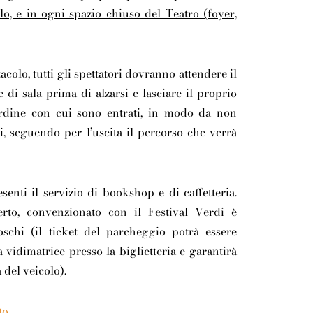
lo, e in ogni spazio chiuso del Teatro (foyer,
tacolo
, tutti gli spettatori dovranno attendere il
 di sala prima di alzarsi e lasciare il proprio
ordine con cui sono entrati, in modo da non
, seguendo per l’uscita il percorso che verrà
esenti il
servizio di bookshop
e di
caffetteria
.
rto,
convenzionato
con il Festival Verdi è
schi (il ticket del parcheggio potrà essere
a vidimatrice presso la biglietteria e garantirà
 del veicolo).
to