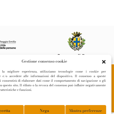
Gestione consenso cookie
ti la migliore esperienza, utilizziamo tecnologie come i cookie per
 e/o accedere alle informazioni del dispositivo. Il consenso a queste
Privacy Policy
ci consentirà di elaborare dati come il comportamento di navigazione o gli
Cookie Policy
u questo sito. Il rifiuto o la revoca del consenso può influire negativamente
atteristiche e funzioni.
Informativa Fornitori
ccetta
Nega
Mostra preferenze