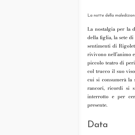
La notte della maledizion
La nostalgia per la 
della figlia, la sete 
sentimenti di Rigole
rivivono nell’animo e
piccolo teatro di per
col trucco il suo vis
cui si consumerà la s
rancori, ricordi s
interrotto e per ce
presente.
Data