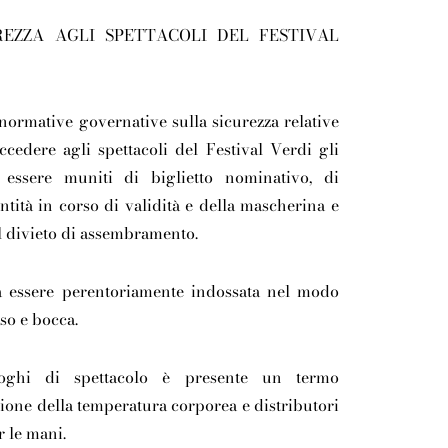
REZZA AGLI SPETTACOLI DEL FESTIVAL
normative governative sulla sicurezza relative
ccedere agli spettacoli del Festival Verdi gli
o essere muniti di
biglietto nominativo
, di
tità in corso di validità
e della
mascherina
e
l divieto di assembramento.
 essere perentoriamente indossata nel modo
so e bocca.
luoghi di spettacolo è presente un
termo
zione della temperatura corporea e distributori
 le mani.