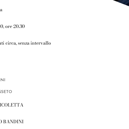
ma
0, ore 20.30
ti circa, senza intervallo
NI
USSETO
ICOLETTA
 BANDINI