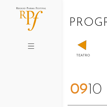
CHI SIAMO
PRO
CARTELLONE 2026
GRADUS II ED.
GRADUS I ED.
QUADERNI RPF
TEATRO
AMO IL TEATRO
PERCHÉ – NEWSLE
PROGETTI 2016-202
09
10
NEWS
LUOGHI