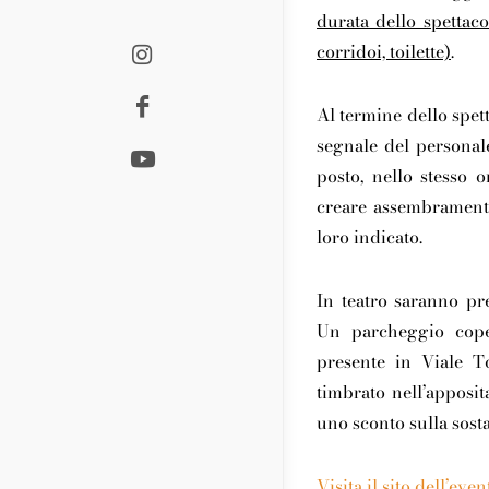
durata dello spettaco
corridoi, toilette)
.
Al termine dello spet
segnale del personale
posto, nello stesso 
creare assembramenti
loro indicato.
In teatro saranno pr
Un
parcheggio
cope
presente in Viale To
timbrato nell’apposit
uno sconto sulla sosta
Visita il sito dell’even