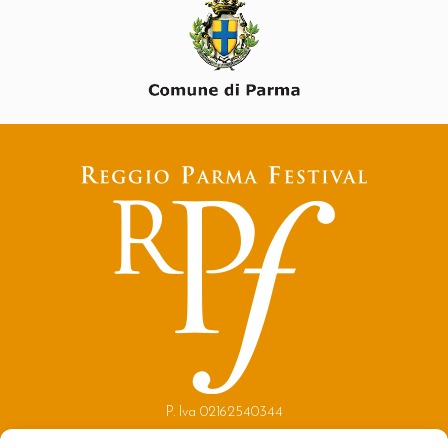
P. Iva 02162540344
Copyright 2021