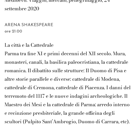
Medioevo: Viaggio, mercato, pellegrinaggio
, 24
settembre 2020
ARENA SHAKESPEARE
ore 21:00
La città e la Cattedrale
Parma tra fine XI e primi decenni del XII secolo. Mura,
monasteri, canali, la basilica paleocristiana, la cattedrale
romanica. Il dibattito sulle strutture: Il Duomo di Pisa e
altre storie parallele e diverse: cattedrale di Modena,
cattedrale di Cremona, cattedrale di Piacenza. I danni del
terremoto del 1117 e le nuove indagini archeologiche. Il
Maestro dei Mesi e la cattedrale di Parma: arredo interno
e recinzione presbiteriale, la grande officina degli
scultori (Pulpito Sant’Ambrogio, Duomo di Carrara, etc).