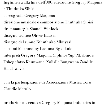
Inghilterra alla fine dell’800. ideazione Gregory Maqoma
e Thuthuka Sibisi
coreografia Gregory Maqoma
direzione musicale e composizione Thuthuka Sibisi
drammaturgia Shanell Winlock
disegno tecnico Oliver Hauser
disegno del suono Nthuthuko Mbuyazi
costumi Maxhosa by Laduma Ngxokolo
interpreti Gregory Maqoma, Siphiwe ‘Sip’ Nkabinde,
Tshegofatso Khunwane, Xolisile Bongwana Zandile
Hlatshwayo
con la partecipazione di Associazione Musica Coro
Claudio Merulo
produzione esecutiva Gregory Maqoma Industries in