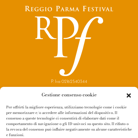
P. Iva 02162540344
Copyright 2021
Gestione consenso cookie
Reggio Parma Festival
Per offrirti la migliore esperienza, utilizziamo tecnologie come i cookie
per memorizzare e/o accedere alle informazioni del dispositivo. Il
Contatti
consenso a queste tecnologie ci consentirà di elaborare dati come il
Newsletter
comportamento di navigazione o gli ID univoci su questo sito. Il rifiuto o
la revoca del consenso può influire negativamente su alcune caratteristiche
Amministrazione Trasparente
e funzioni.
Whistleblowing