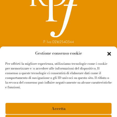
P. Iva 02162540344
Copyright 2021
Gestione consenso cookie
Reggio Parma Festival
Per offrirti la migliore esperienza, utilizziamo tecnologie come i cookie
per memorizzare e/o accedere alle informazioni del dispositivo. Il
Contatti
consenso a queste tecnologie ci consentirà di elaborare dati come il
Newsletter
comportamento di navigazione o gli ID univoci su questo sito. Il rifiuto o
la revoca del consenso può influire negativamente su alcune caratteristiche
Amministrazione Trasparente
e funzioni.
Whistleblowing
Privacy Policy
Accetta
Cookie Policy
Informativa Fornitori