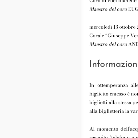
Coro di voci bianche
Maestro del coro
EUG
mercoledì 13 ottobre 
Corale “Giuseppe Ve
Maestro del coro
AND
Informazion
In ottemperanza alle
biglietto emesso è no
biglietti alla stessa
alla Biglietteria la va
Al momento dell’acqu
recapito (telefono o 