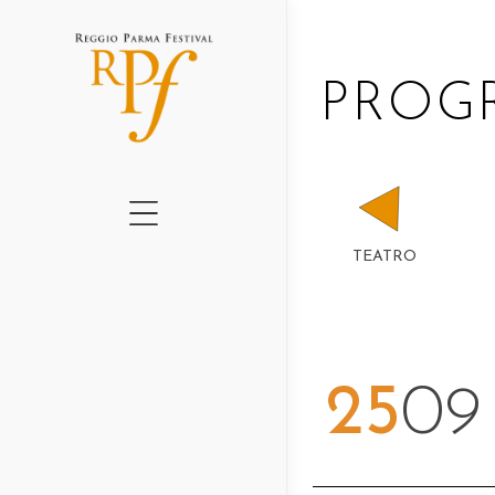
CHI SIAMO
PRO
CARTELLONE 2026
GRADUS II ED.
GRADUS I ED.
QUADERNI RPF
TEATRO
AMO IL TEATRO
PERCHÉ – NEWSLE
PROGETTI 2016-202
25
09
NEWS
LUOGHI