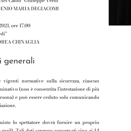
 Ars Canto “Giuseppe Verdi”
ENIO MARIA DEGIACOMI
2021, ore 17.00
rdi”
REA CHINAGLIA
i generali
 vigenti normative sulla sicurezza, ciascun
minativo (non è consentita l’intestazione di più
 persona) e può essere ceduto solo comunicando
riazione.
isto lo spettatore dovrà fornire un proprio
e-mail). Tali dati saranno conservati sino ai 14