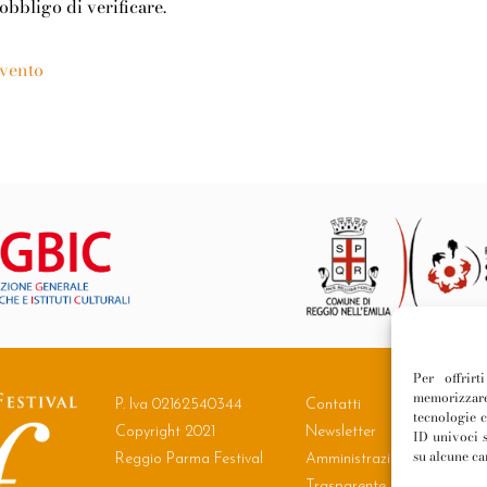
’obbligo di verificare.
evento
Per offrir
memorizzare
P. Iva 02162540344
Contatti
tecnologie 
Copyright 2021
Newsletter
ID univoci s
su alcune car
Reggio Parma Festival
Amministrazione
Trasparente