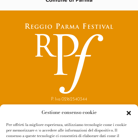
P. Iva 02162540344
Copyright 2021
Gestione consenso cookie
Reggio Parma Festival
Per offrirti la migliore esperienza, utilizziamo tecnologie come i cookie
per memorizzare e/o accedere alle informazioni del dispositivo. Il
Contatti
consenso a queste tecnologie ci consentirà di elaborare dati come il