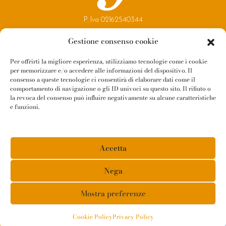
P. Iva 02162540344
Copyright 2021
Gestione consenso cookie
Reggio Parma Festival
Per offrirti la migliore esperienza, utilizziamo tecnologie come i cookie
per memorizzare e/o accedere alle informazioni del dispositivo. Il
Contatti
consenso a queste tecnologie ci consentirà di elaborare dati come il
Newsletter
comportamento di navigazione o gli ID univoci su questo sito. Il rifiuto o
la revoca del consenso può influire negativamente su alcune caratteristiche
Amministrazione Trasparente
e funzioni.
Whistleblowing
Privacy Policy
Accetta
Cookie Policy
Informativa Fornitori
Nega
Mostra preferenze
Cookie Policy
Privacy Policy