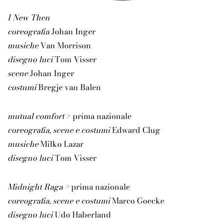
I New Then
coreografia
Johan Inger
musiche
Van Morrison
disegno luci
Tom Visser
scene
Johan Inger
costumi
Bregje van Balen
mutual comfort
>
prima nazionale
coreografia, scene e costumi
Edward Clug
musiche
Milko Lazar
disegno luci
Tom Visser
Midnight Raga
>
prima nazionale
coreografia, scene e costumi
Marco Goecke
disegno luci
Udo Haberland