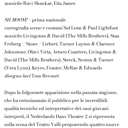
musiche
Ravi Shankar, Etta James
SH-BOOM!
>
prima nazionale
coreografia scene e costumi
Sol León & Paul Lightfoot
musiche
Livingston & David (The Mills Brothers), Stan
Freberg / Stone / Liebert, Turner Layton & Clarence
Johnstone, Olavi Virta, Arturo Cuartero, Livingston &
David (The Mills Brothers), Sterck, Sexton & Turner
(Vera Lynn), Keyes, Feaster, McRae & Edwards
disegno luci
Tom Bevoort
Dopo la folgorante apparizione nella passata stagione,
che ha entusiasmato il pubblico per le incredibili
qualità tecniche ed interpretative dei suoi giovani
interpreti, il Nederlands Dans Theater 2 si ripresenta
sulla scena del Teatro Valli proponendo quattro nuove