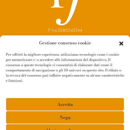
P. Iva 02162540344
Copyright 2021
Gestione consenso cookie
Reggio Parma Festival
Per offrirti la migliore esperienza, utilizziamo tecnologie come i cookie
per memorizzare e/o accedere alle informazioni del dispositivo. Il
Contatti
consenso a queste tecnologie ci consentirà di elaborare dati come il
Newsletter
comportamento di navigazione o gli ID univoci su questo sito. Il rifiuto o
la revoca del consenso può influire negativamente su alcune caratteristiche
Amministrazione Trasparente
e funzioni.
Whistleblowing
Privacy Policy
Accetta
Cookie Policy
Informativa Fornitori
Nega