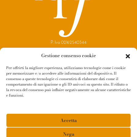
P. Iva 02162540344
Copyright 2021
Gestione consenso cookie
Reggio Parma Festival
Per offrirti la migliore esperienza, utilizziamo tecnologie come i cookie
per memorizzare e/o accedere alle informazioni del dispositivo. Il
Contatti
consenso a queste tecnologie ci consentirà di elaborare dati come il
Newsletter
comportamento di navigazione o gli ID univoci su questo sito. Il rifiuto o
la revoca del consenso può influire negativamente su alcune caratteristiche
Amministrazione Trasparente
e funzioni.
Whistleblowing
Privacy Policy
Accetta
Cookie Policy
Informativa Fornitori
Nega