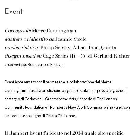
Event
Coreografia
Merce Cunningham
adattato e riallestito da
Jeannie Steele
musica dal vivo
Philip Selway, Adem Ilhan, Quinta
disegni basati su
Cage Series (1) – (6) di Gerhard Richter
in network con
Romaeuropa Festival
Event è presentato con il permesso e la collaborazione del Merce
Cunningham Trust. La produzione originale è stata resa possibile grazie al
sostegno di Cockayne – Grants for the Arts, un fondo di The London
Community Foundation e il Rambert’s New Work Commissioning Fund, con
l’importante sostegno di Chiara Chabanne.
Il Rambert Event fu ideato nel 2014 quale site specific