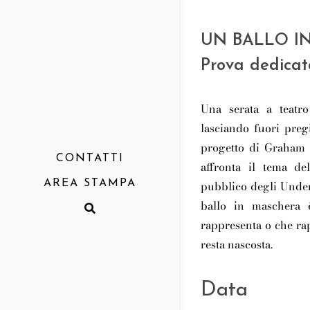
UN BALLO I
Prova dedicat
Una serata a teatro
lasciando fuori preg
progetto di Graham V
CONTATTI
affronta il tema del
pubblico degli Under
AREA STAMPA
ballo in maschera 
Comunicati
rappresenta o che ra
Rassegna
resta nascosta.
Report
Data