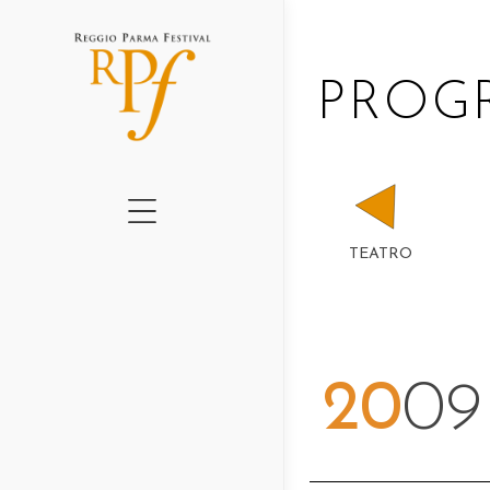
CHI SIAMO
PRO
CARTELLONE 2026
GRADUS II ED.
GRADUS I ED.
QUADERNI RPF
TEATRO
AMO IL TEATRO
PERCHÉ – NEWSLE
PROGETTI 2016-202
20
09
NEWS
LUOGHI