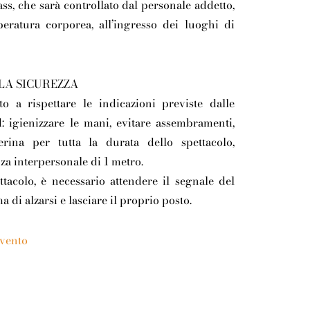
ss, che sarà controllato dal personale addetto,
eratura corporea, all’ingresso dei luoghi di
 LA SICUREZZA
to a rispettare le indicazioni previste dalle
: igienizzare le mani, evitare assembramenti,
rina per tutta la durata dello spettacolo,
a interpersonale di 1 metro.
ttacolo, è necessario attendere il segnale del
a di alzarsi e lasciare il proprio posto.
evento