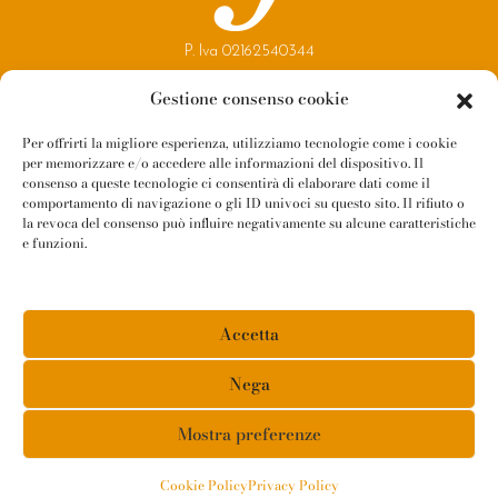
P. Iva 02162540344
Copyright 2021
Gestione consenso cookie
Reggio Parma Festival
Per offrirti la migliore esperienza, utilizziamo tecnologie come i cookie
per memorizzare e/o accedere alle informazioni del dispositivo. Il
Contatti
consenso a queste tecnologie ci consentirà di elaborare dati come il
Newsletter
comportamento di navigazione o gli ID univoci su questo sito. Il rifiuto o
la revoca del consenso può influire negativamente su alcune caratteristiche
Amministrazione Trasparente
e funzioni.
Whistleblowing
Privacy Policy
Accetta
Cookie Policy
Informativa Fornitori
Nega
Mostra preferenze
Cookie Policy
Privacy Policy