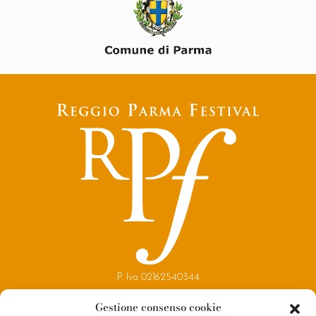
P. Iva 02162540344
Copyright 2021
Gestione consenso cookie
Reggio Parma Festival