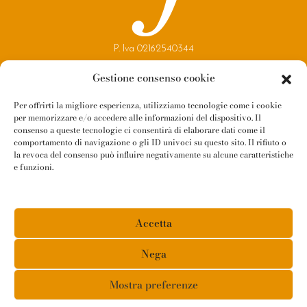
P. Iva 02162540344
Copyright 2021
Gestione consenso cookie
Reggio Parma Festival
Per offrirti la migliore esperienza, utilizziamo tecnologie come i cookie
per memorizzare e/o accedere alle informazioni del dispositivo. Il
Contatti
consenso a queste tecnologie ci consentirà di elaborare dati come il
Newsletter
comportamento di navigazione o gli ID univoci su questo sito. Il rifiuto o
la revoca del consenso può influire negativamente su alcune caratteristiche
Amministrazione Trasparente
e funzioni.
Whistleblowing
Privacy Policy
Accetta
Cookie Policy
Informativa Fornitori
Nega
Mostra preferenze