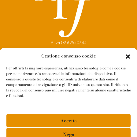
P. Iva 02162540344
Copyright 2021
Gestione consenso cookie
Reggio Parma Festival
Per offrirti la migliore esperienza, utilizziamo tecnologie come i cookie
per memorizzare e/o accedere alle informazioni del dispositivo. Il
Contatti
consenso a queste tecnologie ci consentirà di elaborare dati come il
Newsletter
comportamento di navigazione o gli ID univoci su questo sito. Il rifiuto o
la revoca del consenso può influire negativamente su alcune caratteristiche
Amministrazione Trasparente
e funzioni.
Whistleblowing
Privacy Policy
Accetta
Cookie Policy
Informativa Fornitori
Nega