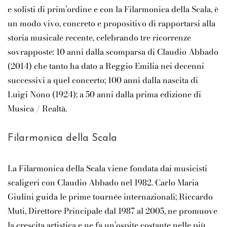
e solisti di prim’ordine e con la Filarmonica della Scala, è
un modo vivo, concreto e propositivo di rapportarsi alla
storia musicale recente, celebrando tre ricorrenze
sovrapposte: 10 anni dalla scomparsa di Claudio Abbado
(2014) che tanto ha dato a Reggio Emilia nei decenni
successivi a quel concerto; 100 anni dalla nascita di
Luigi Nono (1924); a 50 anni dalla prima edizione di
Musica / Realtà.
Filarmonica della Scala
La Filarmonica della Scala viene fondata dai musicisti
scaligeri con
Claudio Abbado
nel 1982.
Carlo Maria
Giulini
guida le prime tournée internazionali;
Riccardo
Muti
, Direttore Principale dal 1987 al 2005, ne promuove
la crescita artistica e ne fa un’ospite costante nelle più