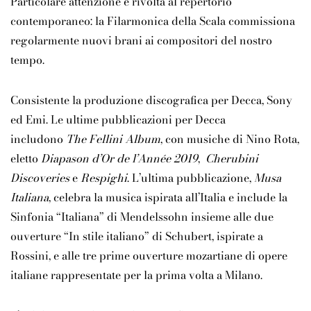
Particolare attenzione è rivolta al repertorio
contemporaneo: la Filarmonica della Scala commissiona
regolarmente nuovi brani ai compositori del nostro
tempo.
Consistente la produzione discografica per Decca, Sony
ed Emi. Le ultime pubblicazioni per Decca
includono
The Fellini Album
, con musiche di Nino Rota,
eletto
Diapason d’Or de l’Année 2019
,
Cherubini
Discoveries
e
Respighi
. L’ultima pubblicazione,
Musa
Italiana
, celebra la musica ispirata all’Italia e include la
Sinfonia “Italiana” di Mendelssohn insieme alle due
ouverture “In stile italiano” di Schubert, ispirate a
Rossini, e alle tre prime ouverture mozartiane di opere
italiane rappresentate per la prima volta a Milano.