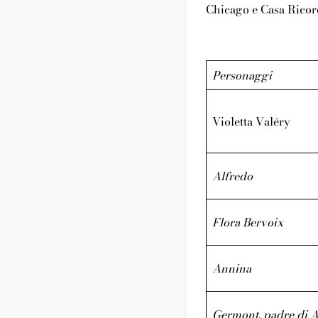
Rassegna
Chicago e Casa Ricor
Report
Personaggi
Violetta Valéry
Alfredo
Flora Bervoix
Annina
Germont, padre di A