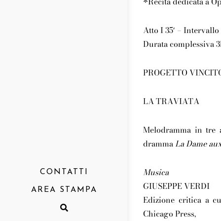
*Recita dedicata a O
Atto I 35′ – Intervallo 
Durata complessiva 
PROGETTO VINCIT
LA TRAVIATA
Melodramma in tre at
dramma
La Dame aux
Musica
CONTATTI
GIUSEPPE VERDI
AREA STAMPA
Edizione critica a c
Comunicati
Chicago Press,