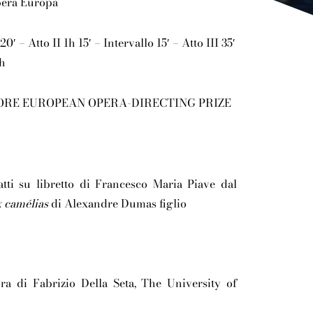
pera Europa
20′ – Atto II 1h 15′ – Intervallo 15′ – Atto III 35′
3h
ORE EUROPEAN OPERA-DIRECTING PRIZE
ti su libretto di Francesco Maria Piave dal
 camélias
di Alexandre Dumas figlio
ura di Fabrizio Della Seta, The University of