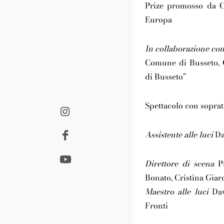
Prize promosso da C
Europa
In collaborazione co
Comune di Busseto, C
di Busseto”
Spettacolo con soprati
Assistente alle luci
Da
Direttore di scena
Pi
Bonato, Cristina Giar
Maestro alle luci
Dav
Fronti