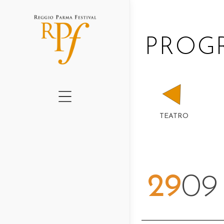
CHI SIAMO
PRO
CARTELLONE 2026
GRADUS II ED.
GRADUS I ED.
QUADERNI RPF
TEATRO
AMO IL TEATRO
PERCHÉ – NEWSLE
PROGETTI 2016-202
29
09
NEWS
LUOGHI