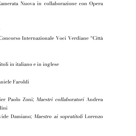
amerata Nuova in collaborazione con Opera
n
oncorso Internazionale Voci Verdiane “Città
toli in italiano e in inglese
niele Faroldi
er Paolo Zoni;
Maestri collaboratori
Andrea
dini
ide Damiano;
Maestro ai sopratitoli
Lorenzo