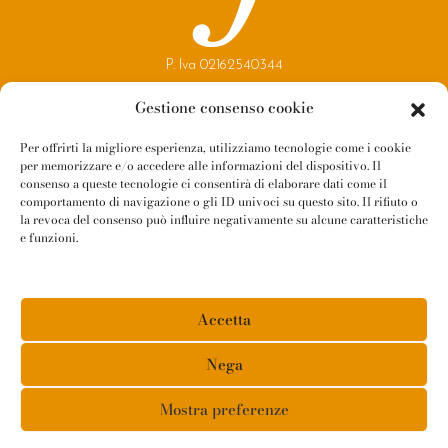
P. Iva 02162540344
Copyright 2021
Gestione consenso cookie
Reggio Parma Festival
Per offrirti la migliore esperienza, utilizziamo tecnologie come i cookie
per memorizzare e/o accedere alle informazioni del dispositivo. Il
Contatti
consenso a queste tecnologie ci consentirà di elaborare dati come il
Newsletter
comportamento di navigazione o gli ID univoci su questo sito. Il rifiuto o
la revoca del consenso può influire negativamente su alcune caratteristiche
Amministrazione Trasparente
e funzioni.
Whistleblowing
Privacy Policy
Accetta
Cookie Policy
Informativa Fornitori
Nega
Mostra preferenze