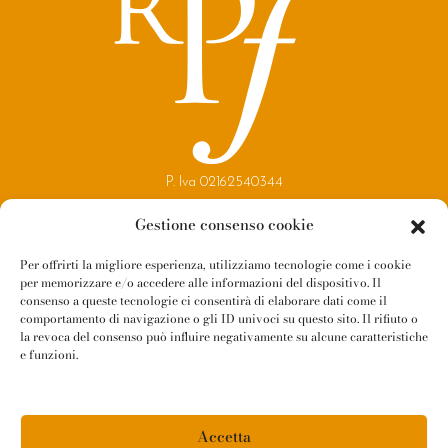
P. Iva 02162540344
Copyright 2021
Gestione consenso cookie
Reggio Parma Festival
Per offrirti la migliore esperienza, utilizziamo tecnologie come i cookie
per memorizzare e/o accedere alle informazioni del dispositivo. Il
Contatti
consenso a queste tecnologie ci consentirà di elaborare dati come il
Newsletter
comportamento di navigazione o gli ID univoci su questo sito. Il rifiuto o
la revoca del consenso può influire negativamente su alcune caratteristiche
Amministrazione Trasparente
e funzioni.
Whistleblowing
Privacy Policy
Accetta
Cookie Policy