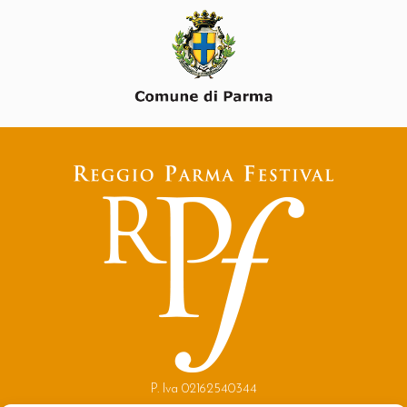
P. Iva 02162540344