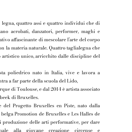
 legna, quattro assi e quattro individui che di
tano acrobati, danzatori, performer, maghi e
ativo affascinante di mescolare l’arte del corpo
n la materia naturale. Quattro taglialegna che
rtistico unico, arricchito dalle discipline del
ista poliedrico nato in Italia, vive e lavora a
tra a far parte della scuola del Lido,
rque di Toulouse, e dal 2014 è artista associato
rbeek di Bruxelles.
e del Progetto Bruxelles en Piste, nato dalla
o belga Promotion de Bruxelles e Les Halles de
i produzione delle arti performative, per dare
zionale alla giovane creazione circense e