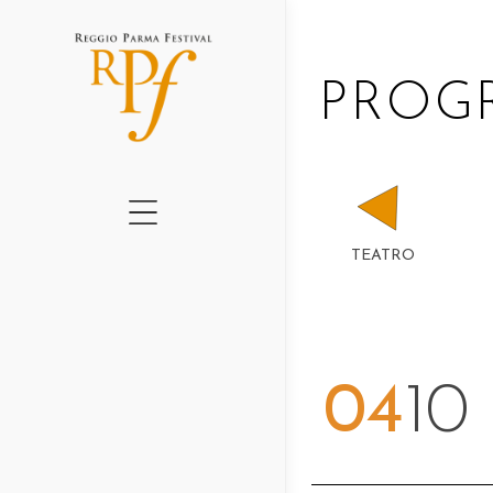
CHI SIAMO
PRO
CARTELLONE 2026
GRADUS II ED.
GRADUS I ED.
QUADERNI RPF
TEATRO
AMO IL TEATRO
PERCHÉ – NEWSLE
PROGETTI 2016-202
04
10
NEWS
LUOGHI