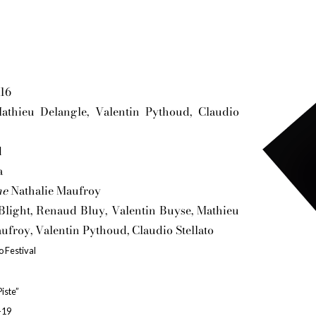
016
athieu Delangle, Valentin Pythoud, Claudio
d
a
ne
Nathalie Maufroy
light, Renaud Bluy, Valentin Buyse, Mathieu
ufroy, Valentin Pythoud, Claudio Stellato
 Festival
Piste”
-19