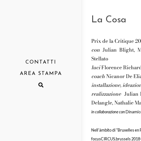
La Cosa
Prix de la Critique 2
con
Julian Blight, M
Stellato
CONTATTI
luci
Florence Richar
AREA STAMPA
coach
Nicanor De Eli
Comunicati
installazione, ideazio
realizzazione
Julian B
Rassegna
Delangle, Nathalie Ma
Report
in collaborazione con
Dinamico
Nell’àmbito di “Bruxelles en 
focusCIRCUS.brussels 2018