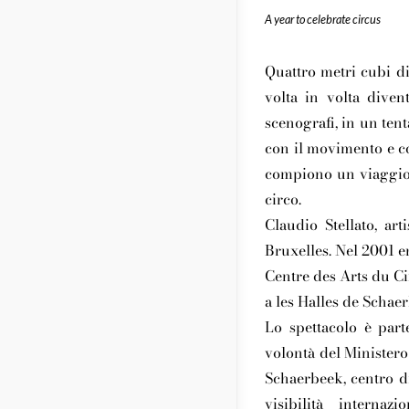
A year to celebrate circus
Quattro metri cubi di
volta in volta diven
scenografi, in un tent
con il movimento e co
compiono un viaggio a
circo.
Claudio Stellato, art
Bruxelles. Nel 2001 en
Centre des Arts du Ci
a les Halles de Schae
Lo spettacolo è part
volontà del Minister
Schaerbeek, centro d
visibilità interna