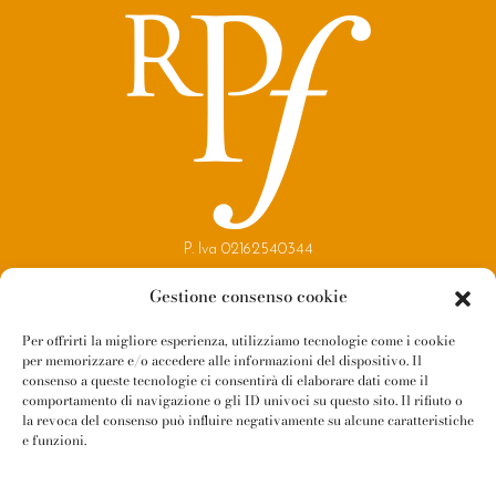
P. Iva 02162540344
Copyright 2021
Gestione consenso cookie
Reggio Parma Festival
Per offrirti la migliore esperienza, utilizziamo tecnologie come i cookie
per memorizzare e/o accedere alle informazioni del dispositivo. Il
Contatti
consenso a queste tecnologie ci consentirà di elaborare dati come il
Newsletter
comportamento di navigazione o gli ID univoci su questo sito. Il rifiuto o
la revoca del consenso può influire negativamente su alcune caratteristiche
Amministrazione Trasparente
e funzioni.
Whistleblowing