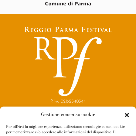
P. Iva 02162540344
Copyright 2021
Gestione consenso cookie
Reggio Parma Festival
Per offrirti la migliore esperienza, utilizziamo tecnologie come i cookie
per memorizzare e/o accedere alle informazioni del dispositivo. Il
Contatti